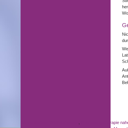
Sti
he
Wo
G
Nic
dur
Wei
Lat
Sch
Au
An
Beh
Sonnenflecken Wolfratshausen
,
Entstauungstherapie nah