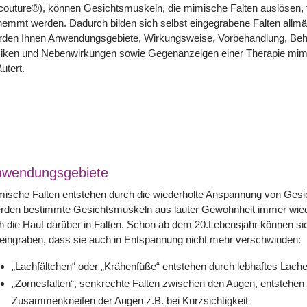
outure®), können Gesichtsmuskeln, die mimische Falten auslösen, f
emmt werden. Dadurch bilden sich selbst eingegrabene Falten allmä
rden Ihnen Anwendungsgebiete, Wirkungsweise, Vorbehandlung, Be
siken und Nebenwirkungen sowie Gegenanzeigen einer Therapie mimi
äutert.
nwendungsgebiete
mische Falten entstehen durch die wiederholte Anspannung von Ges
rden bestimmte Gesichtsmuskeln aus lauter Gewohnheit immer wiede
h die Haut darüber in Falten. Schon ab dem 20.Lebensjahr können si
eingraben, dass sie auch in Entspannung nicht mehr verschwinden:
„Lachfältchen“ oder „Krähenfüße“ entstehen durch lebhaftes Lach
„Zornesfalten“, senkrechte Falten zwischen den Augen, entstehen
Zusammenkneifen der Augen z.B. bei Kurzsichtigkeit