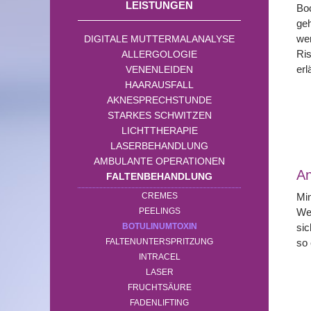
LEISTUNGEN
Boc
geh
we
DIGITALE MUTTERMALANALYSE
Ri
ALLERGOLOGIE
erl
VENENLEIDEN
HAARAUSFALL
AKNESPRECHSTUNDE
STARKES SCHWITZEN
LICHTTHERAPIE
LASERBEHANDLUNG
AMBULANTE OPERATIONEN
A
FALTENBEHANDLUNG
CREMES
Mi
PEELINGS
We
BOTULINUMTOXIN
sic
FALTENUNTERSPRITZUNG
so 
INTRACEL
LASER
FRUCHTSÄURE
FADENLIFTING