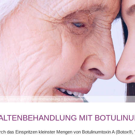
me
>
Leistungen
>
Faltenbehandlung
>
Botulinumtoxin
ALTENBEHANDLUNG MIT BOTULIN
ch das Einspritzen kleinster Mengen von Botulinumtoxin A (Botox®,