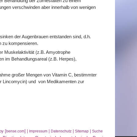
er Behandlung der Zornesfalten zu einem
ngen verschwinden aber innerhalb von wenigen
bsinken der Augenbrauen entstanden sind, d.h.
en zu kompensieren.
r Muskelaktivität (z.B. Amyotrophe
en im Behandlungsareal (z.B. Herpes),
ahme großer Mengen von Vitamin C, bestimmter
der Lincomycin) und von Medikamenten zur
by [
] |
|
|
|
bense.com
Impressum
Datenschutz
Sitemap
Suche