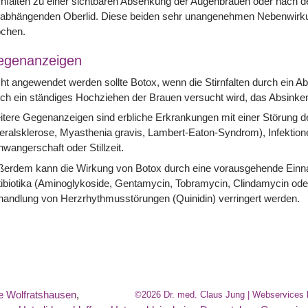
rnfalten zu einer sichtbaren Absenkung der Augenbrauen oder nach d
rabhängenden Oberlid. Diese beiden sehr unangenehmen Nebenwirku
chen.
egenanzeigen
ht angewendet werden sollte Botox, wenn die Stirnfalten durch ein A
ch ein ständiges Hochziehen der Brauen versucht wird, das Absink
tere Gegenanzeigen sind erbliche Erkrankungen mit einer Störung de
eralsklerose, Myasthenia gravis, Lambert-Eaton-Syndrom), Infektion
wangerschaft oder Stillzeit.
ßerdem kann die Wirkung von Botox durch eine vorausgehende Einn
tibiotika (Aminoglykoside, Gentamycin, Tobramycin, Clindamycin o
andlung von Herzrhythmusstörungen (Quinidin) verringert werden.
e Wolfratshausen
,
©2026 Dr. med. Claus Jung | Webservices 