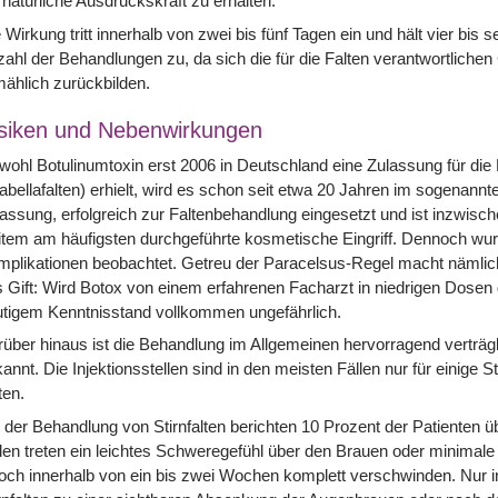
 natürliche Ausdruckskraft zu erhalten.
 Wirkung tritt innerhalb von zwei bis fünf Tagen ein und hält vier bi
ahl der Behandlungen zu, da sich die für die Falten verantwortlich
mählich zurückbilden.
siken und Nebenwirkungen
ohl Botulinumtoxin erst 2006 in Deutschland eine Zulassung für di
abellafalten) erhielt, wird es schon seit etwa 20 Jahren im sogenannte
assung, erfolgreich zur Faltenbehandlung eingesetzt und ist inzwisc
tem am häufigsten durchgeführte kosmetische Eingriff. Dennoch wur
plikationen beobachtet. Getreu der Paracelsus-Regel macht nämlich
 Gift: Wird Botox von einem erfahrenen Facharzt in niedrigen Dosen g
tigem Kenntnisstand vollkommen ungefährlich.
über hinaus ist die Behandlung im Allgemeinen hervorragend verträglic
annt. Die Injektionsstellen sind in den meisten Fällen nur für einige 
ten.
 der Behandlung von Stirnfalten berichten 10 Prozent der Patienten
len treten ein leichtes Schweregefühl über den Brauen oder minimale
och innerhalb von ein bis zwei Wochen komplett verschwinden. Nur 