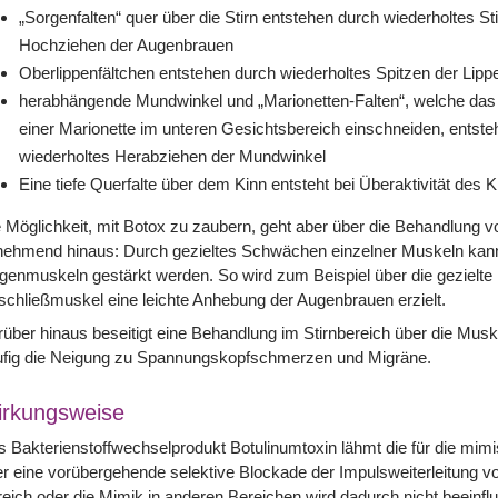
„Sorgenfalten“ quer über die Stirn entstehen durch wiederholtes St
Hochziehen der Augenbrauen
Oberlippenfältchen entstehen durch wiederholtes Spitzen der Lipp
herabhängende Mundwinkel und „Marionetten-Falten“, welche das 
einer Marionette im unteren Gesichtsbereich einschneiden, entste
wiederholtes Herabziehen der Mundwinkel
Eine tiefe Querfalte über dem Kinn entsteht bei Überaktivität des
 Möglichkeit, mit Botox zu zaubern, geht aber über die Behandlung v
nehmend hinaus: Durch gezieltes Schwächen einzelner Muskeln kann
enmuskeln gestärkt werden. So wird zum Beispiel über die gezielte
schließmuskel eine leichte Anhebung der Augenbrauen erzielt.
über hinaus beseitigt eine Behandlung im Stirnbereich über die Mus
ufig die Neigung zu Spannungskopfschmerzen und Migräne.
rkungsweise
 Bakterienstoffwechselprodukt Botulinumtoxin lähmt die für die mim
r eine vorübergehende selektive Blockade der Impulsweiterleitung v
eich oder die Mimik in anderen Bereichen wird dadurch nicht beeinflu