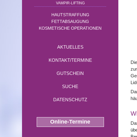
VAMPIR-LIFTING
HAUTSTRAFFUNG
FETTABSAUGUNG
KOSMETISCHE OPERATIONEN
AKTUELLES
KONTAKT/TERMINE
Die
zu
GUTSCHEIN
Geg
Lid
SUCHE
Dar
hä
DATENSCHUTZ
Wi
Online-Termine
Das
übe
Ber