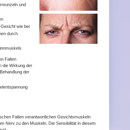
irnrunzeln und
en
Gesicht wie bei
hen durch
 Kinnmuskels
on Falten
 die Wirkung der
 Behandlung der
kelentspannung
ischen Falten verantwortlichen Gesichtsmuskeln
om Nerv zu den Muskeln. Die Sensibilität in diesem
sst.