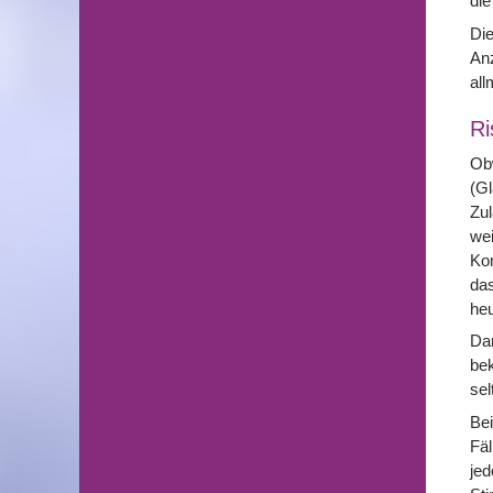
die
Die
Anz
all
Ri
Obw
(Gl
Zul
wei
Kom
das
heu
Dar
bek
sel
Bei
Fäl
jed